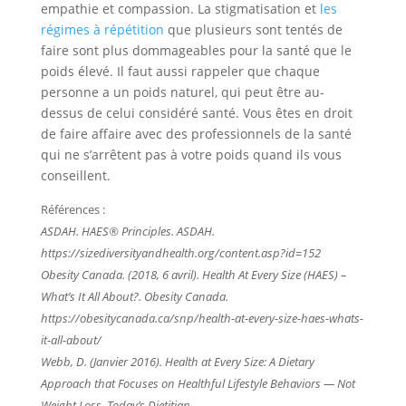
empathie et compassion. La stigmatisation et
les
régimes à répétition
que plusieurs sont tentés de
faire sont plus dommageables pour la santé que le
poids élevé. Il faut aussi rappeler que chaque
personne a un poids naturel, qui peut être au-
dessus de celui considéré santé. Vous êtes en droit
de faire affaire avec des professionnels de la santé
qui ne s’arrêtent pas à votre poids quand ils vous
conseillent.
Références :
ASDAH. HAES® Principles. ASDAH.
https://sizediversityandhealth.org/content.asp?id=152
Obesity Canada. (2018, 6 avril). Health At Every Size (HAES) –
What’s It All About?. Obesity Canada.
https://obesitycanada.ca/snp/health-at-every-size-haes-whats-
it-all-about/
Webb, D. (Janvier 2016). Health at Every Size: A Dietary
Approach that Focuses on Healthful Lifestyle Behaviors — Not
Weight Loss. Today’s Dietitian.