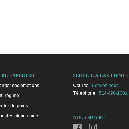
TRE EXPERTISE
SERVICE À LA CLIENT
nger ses émotions
Courriel:
Écrivez-nous
Téléphone :
514-490-1001
ti-régime
rdre du poids
oubles alimentaires
NOUS SUIVRE